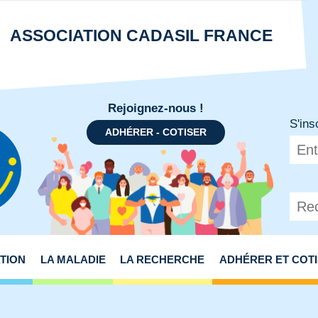
ASSOCIATION CADASIL FRANCE
Rejoignez-nous !
S'ins
ADHÉRER - COTISER
N
ATION
LA MALADIE
LA RECHERCHE
ADHÉRER ET COT