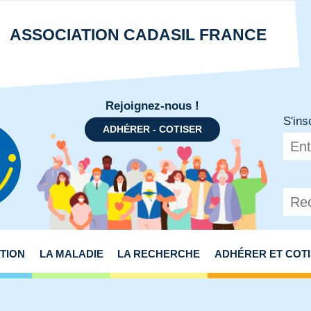
ASSOCIATION CADASIL FRANCE
Rejoignez-nous !
S'ins
ADHÉRER - COTISER
N
ATION
LA MALADIE
LA RECHERCHE
ADHÉRER ET COT