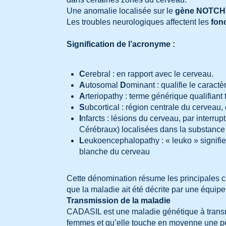
Une anomalie localisée sur le
gène NOTCH
Les troubles neurologiques affectent les
fon
Signification de l’acronyme :
C
erebral : en rapport avec le cerveau.
A
utosomal
D
ominant : qualifie le caract
A
rteriopathy : terme générique qualifiant
S
ubcortical : région centrale du cerveau
I
nfarcts : lésions du cerveau, par interrup
Cérébraux) localisées dans la substance
L
eukoencephalopathy : « leuko » signifie
blanche du cerveau
Cette dénomination résume les principales ca
que la maladie ait été décrite par une équip
Transmission de la maladie
CADASIL est une maladie génétique à transmi
femmes et qu’elle touche en moyenne une pe