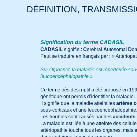
DÉFINITION, TRANSMISS
Signification du terme CADASIL
CADASIL
signifie :
C
erebral
A
utosomal
D
o
Peut se traduire en français par : « Artéri
Sur Orphanet, la maladie est répertoriée sou
leucoencéphalopathie »
Ce terme très descriptif a été proposé en 19
génétique ont permis d’identifier la maladie.
Il signifie que la maladie atteint les
artères 
sous-corticaux et une leucoencéphalopathie
Les troubles sont causés par des
accidents
La maladie est liée à une atteinte des cellul
artériopathie touche tous les organes, mais 
dans certaines zones du cerveau.