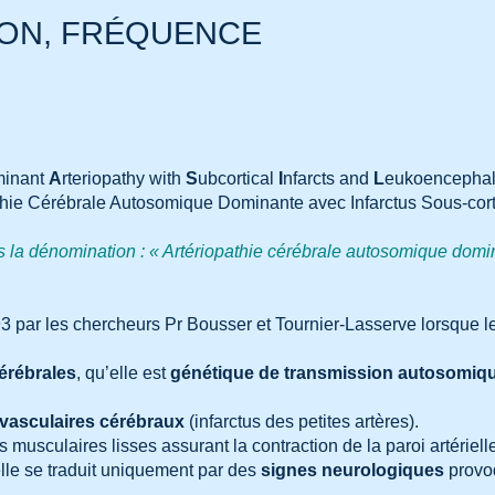
ION, FRÉQUENCE
minant
A
rteriopathy with
S
ubcortical
I
nfarcts and
L
eukoencephal
opathie Cérébrale Autosomique Dominante avec Infarctus Sous-co
s la dénomination : « Artériopathie cérébrale autosomique domina
93 par les chercheurs Pr Bousser et Tournier-Lasserve lorsque le
cérébrales
, qu’elle est
génétique de transmission autosomiq
.
 vasculaires cérébraux
(infarctus des petites artères).
es musculaires lisses assurant la contraction de la paroi artériel
elle se traduit uniquement par des
signes neurologiques
provoq