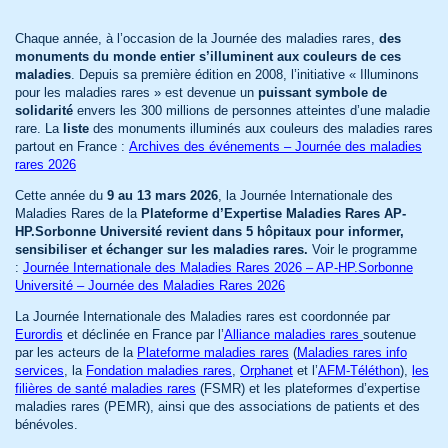
Chaque année, à l’occasion de la Journée des maladies rares,
des
monuments du monde entier s’illuminent aux couleurs de ces
maladies
. Depuis sa première édition en 2008, l’initiative « Illuminons
pour les maladies rares » est devenue un
puissant symbole de
solidarité
envers les 300 millions de personnes atteintes d’une maladie
rare.
La
liste
des monuments illuminés aux couleurs des maladies rares
partout en France :
Archives des événements – Journée des maladies
rares 2026
Cette année du
9 au 13 mars 2026
, la Journée Internationale des
Maladies Rares de la
Plateforme d’Expertise Maladies Rares AP-
HP.Sorbonne Université revient dans 5 hôpitaux pour informer,
sensibiliser et échanger sur les maladies rares.
Voir le programme
:
Journée Internationale des Maladies Rares 2026 – AP-HP.Sorbonne
Université – Journée des Maladies Rares 2026
La Journée Internationale des Maladies rares est coordonnée par
Eurordis
et déclinée en France par l’
Alliance maladies rares
soutenue
par les acteurs de la
Plateforme maladies rares
(
Maladies rares info
services
, la
Fondation maladies rares
,
Orphanet
et l’
AFM-Téléthon
),
les
filières de santé maladies rares
(FSMR) et les plateformes d’expertise
maladies rares (PEMR), ainsi que des associations de patients et des
bénévoles.