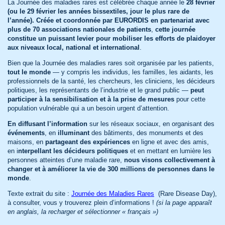
La Journée des maladies rares est célébrée chaque année le
28 février
(ou le 29 février les années bissextiles, jour le plus rare de
l’année). Créée et coordonnée par EURORDIS en partenariat avec
plus de 70 associations nationales de patients
,
cette journée
constitue un puissant levier pour mobiliser les efforts de plaidoyer
aux niveaux local, national et international
.
Bien que la Journée des maladies rares soit organisée par les patients,
tout le monde
— y compris les individus, les familles, les aidants, les
professionnels de la santé, les chercheurs, les cliniciens, les décideurs
politiques, les représentants de l’industrie et le grand public —
peut
participer à la sensibilisation et à la prise de mesures
pour cette
population vulnérable qui a un besoin urgent d’attention.
En diffusant l’information
sur les réseaux sociaux, en organisant des
événements
, en
illuminant
des bâtiments, des monuments et des
maisons, en
partageant des expériences
en ligne et avec des amis,
en i
nterpellant les décideurs politiques
et en mettant en lumière les
personnes atteintes d’une maladie rare,
nous visons collectivement à
changer et à améliorer la vie de 300 millions de personnes dans le
monde
.
Texte extrait du site :
Journée des Maladies Rares
(Rare Disease Day),
à consulter, vous y trouverez plein d’informations !
(si la page apparaît
en anglais, la recharger et sélectionner « français »)